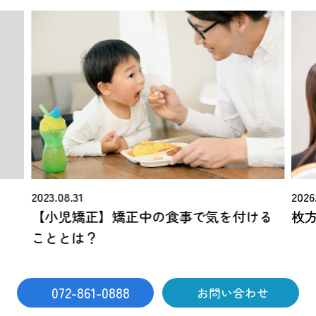
2026
2023.08.31
枚
【小児矯正】矯正中の食事で気を付ける
こととは？
072-861-0888
お問い合わせ
コラム一覧