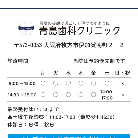
〒573-0053 大阪府枚方市伊加賀南町２−８
診療時間
当院は予約優先制です。
月
火
水
木
金
土
日・祝
9:00～13:00
〇
〇
〇
〇
〇
〇
×
14:00-
14:30～18:00
〇
〇
〇
〇
〇
×
17:00
最終受付は17：30まで
▲土曜午後診察：14:00-17:00（最終受付16:30）
休診日：日曜、祝日